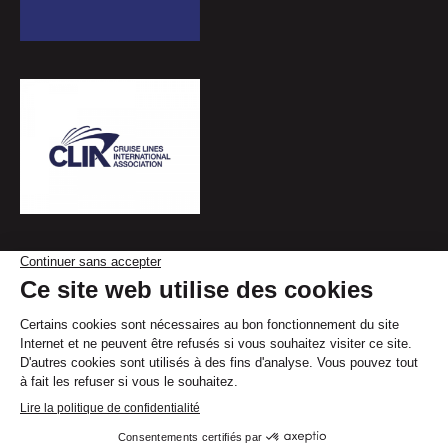
© By
Poush