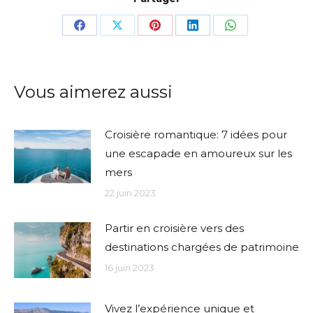
Share
Share
Share
Share
Share
on
on
on
on
on
Facebook
X
Pinterest
LinkedIn
WhatsApp
Vous aimerez aussi
Croisière romantique: 7 idées pour
une escapade en amoureux sur les
mers
22 juin 2023
Partir en croisière vers des
destinations chargées de patrimoine
16 juin 2023
Vivez l’expérience unique et