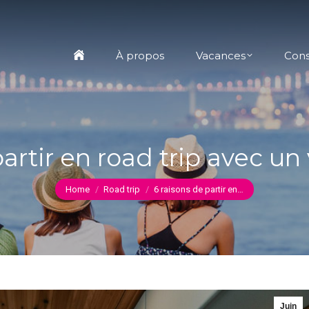
À propos
Vacances
Conseils
Conta
À propos
Vacances
Cons
partir en road trip avec 
You are here:
Home
Road trip
6 raisons de partir en…
Juin