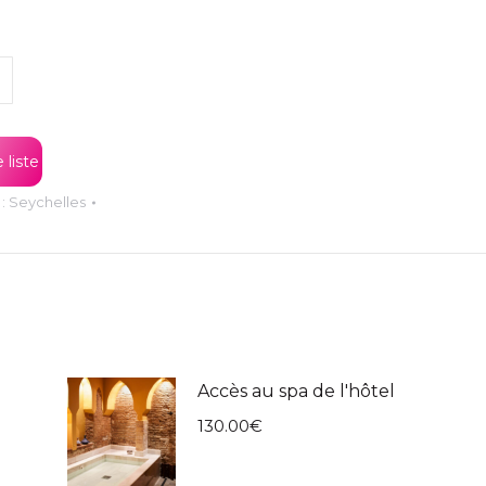
r
 liste
 :
Seychelles
Accès au spa de l'hôtel
130.00
€