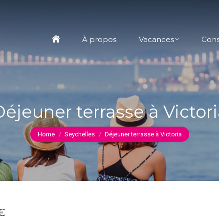
À propos
Vacances
Conseils
Conta
À propos
Vacances
Cons
éjeuner terrasse à Victor
You are here:
Home
Seychelles
Déjeuner terrasse à Victoria
€