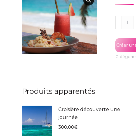
quantité
de
Déjeune
terrasse
Créer une
à
Catégorie
Victoria
Produits apparentés
Croisière découverte une
journée
300.00
€